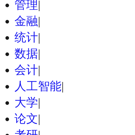
管理
|
金融
|
统计
|
数据
|
会计
|
人工智能
|
大学
|
论文
|
考研
|