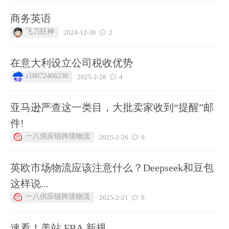
商务英语
飞刀狂神
2024-12-30
2
在意大利设立公司税收优势
z18072466230
2025-2-28
4
亚马逊严查这一类目，大批卖家收到“提醒”邮
件!
一八供应链跨境物流
2025-2-26
0
英欧市场物流应该注意什么？Deepseek和豆包
这样说...
一八供应链跨境物流
2025-2-21
0
速看！美站 FBA 新规