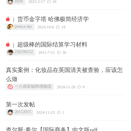
lfydz
2023-2-17
10
货币金字塔 哈佛极简经济学
|
jessica-sky
2024-10-6
19
超级棒的国际结算学习材料
|
258296552
2012-7-11
36
真实案例：化妆品在英国清关被查验，应该怎
么做
一八供应链跨境物流
2024-11-28
0
第一次发帖
20112015
2024-11-23
1
查尔斯·希尔【国际商务】中文版pdf