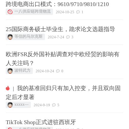
跨境电商出口模式：9610/9710/9810/1210
一八供应链跨境物流
2024-10-25
1
25国际商务硕士毕业生，跪求论文选题指导
等信的马尔克斯
2024-7-24
3
欧洲FSR反外国补贴调查对中欧经贸的影响有
人关注吗？
波特武力
2024-10-24
0
我的基准回归只有加入控变，并且双向固
|
定后才显著
xxxxx—
2024-9-19
5
TikTok Shop正式进驻西班牙