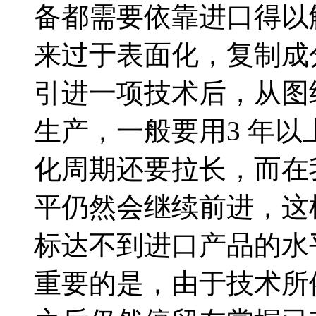
备都需要依靠进口得以
来过于表面化，复制成
引进一项技术后，从图
生产，一般要用3 年
化周期还要拉长，而在
平仍然会继续前进，这
标达不到进口产品的水
重要的是，由于技术所