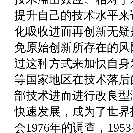
提升自己的技术水平来
化吸收进而再创新无疑
免原始创新所存在的风
过这种方式来加快自身
等国家地区在技术落后
部技术进而进行改良型
快速发展，成为了世界
会1976年的调查，1953