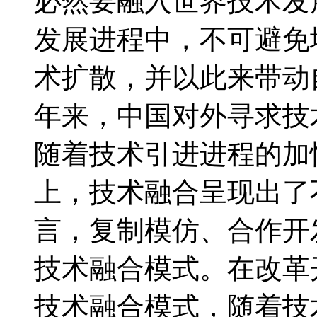
必然要融入世界技术发
发展进程中，不可避免
术扩散，并以此来带动
年来，中国对外寻求技
随着技术引进进程的加
上，技术融合呈现出了
言，复制模仿、合作开
技术融合模式。在改革
技术融合模式，随着技