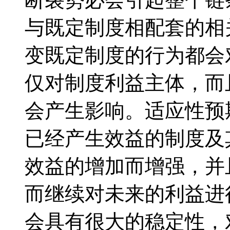
与既定制度相配套的相
变既定制度的行为都会
仅对制度利益主体，而
会产生影响。适应性预
已经产生效益的制度及
效益的增加而增强，并
而继续对未来的利益进
会具有很大的稳定性，