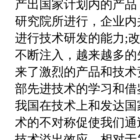
产出国家计划内的产品
研究院所进行，企业内
进行技术研发的能力;
不断注入，越来越多的
来了激烈的产品和技术
部先进技术的学习和借
我国在技术上和发达国
术的不对称促使我们通
技术溢出效应。相对于