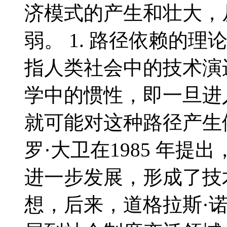
济模式的产生和壮大，
弱。 1. 路径依赖的
指人类社会中的技术演
学中的惯性，即一旦进
就可能对这种路径产生
罗·大卫在1985 年提
进一步发展，形成了技
想，后来，道格拉斯·