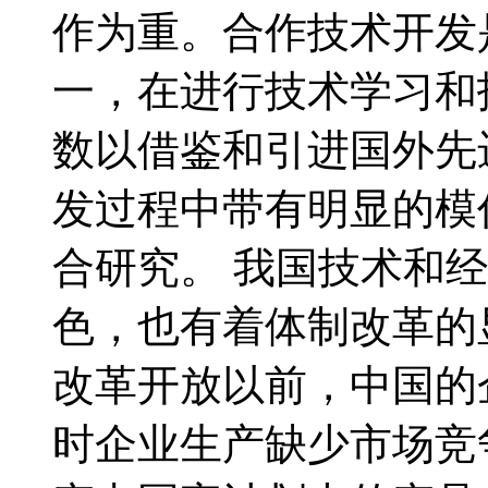
作为重。合作技术开发
一，在进行技术学习和
数以借鉴和引进国外先
发过程中带有明显的模
合研究。 我国技术和
色，也有着体制改革的
改革开放以前，中国的
时企业生产缺少市场竞