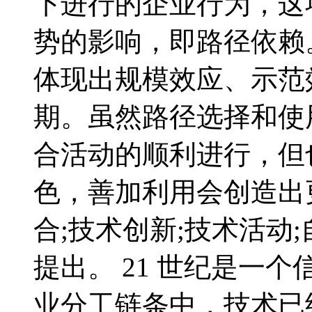
下进行的企业行为，这
势的影响，即路径依赖
体现出规模效应、示范
期。虽然路径选择和使
合活动的顺利进行，但
色，善加利用会创造出
合;技术创新;技术活动
提出。 21 世纪是一
业分工链条中，技术已