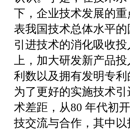
下，企业技术发展的重
表我国技术总体水平的
引进技术的消化吸收投
上，加大研发新产品投
利数以及拥有发明专利
为了更好的实施技术引
术差距，从80 年代初
技交流与合作，其中以