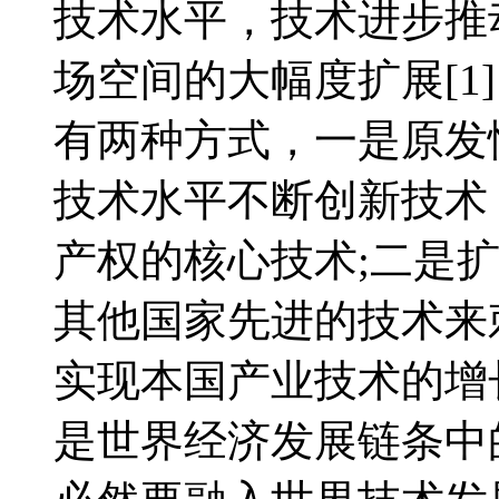
技术水平，技术进步推
场空间的大幅度扩展[1
有两种方式，一是原发
技术水平不断创新技术
产权的核心技术;二是
其他国家先进的技术来
实现本国产业技术的增
是世界经济发展链条中