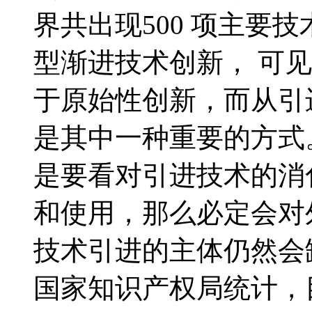
界共出现500 项主要
型渐进技术创新， 可
于原始性创新，而从引
是其中一种重要的方式
是要看对引进技术的消
和使用，那么必定会对
技术引进的主体仍然会
国家知识产权局统计，