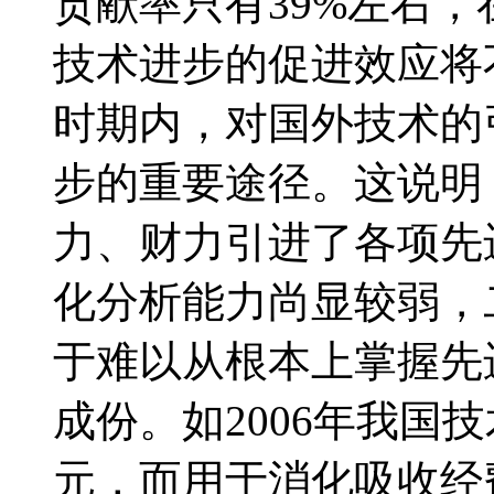
贡献率只有39%左右
技术进步的促进效应将
时期内，对国外技术的
步的重要途径。这说明
力、财力引进了各项先
化分析能力尚显较弱，
于难以从根本上掌握先
成份。如2006年我国技
元，而用于消化吸收经费