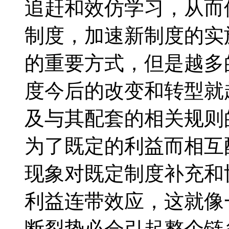
追赶和效仿学习，从而
制度，加速新制度的实
的重要方式，但是越多
度今后的改变和转型就
及与其配套的相关规则
为了既定的利益而相互
现象对既定制度补充和
利益连带效应，这就像
断裂势必会引起整个链