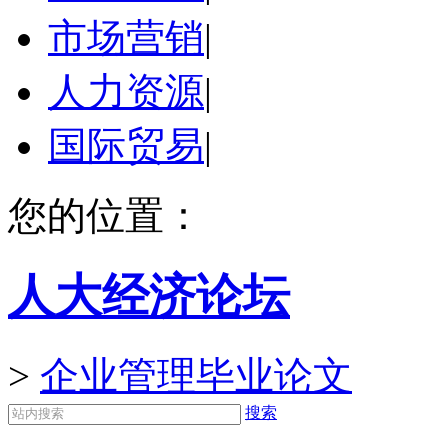
市场营销
|
人力资源
|
国际贸易
|
您的位置：
人大经济论坛
>
企业管理毕业论文
搜索