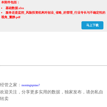
本附件包括：
基础数据.xlsx
服务还是监控_风险投资机构对创业_省略_的管理_行业专长与不确定性的
视角_董静.pdf
环境不确定性_冗余资源与公司战略变革_傅皓天.pdf
马上下载
环境不确定性代码.do
环境动态性和环境丰富性.dta
环境动态性和环境丰富性.xlsx
经管之家：
momingiqmiao7
欢迎关注，分享更多实用的数据，独家发布，请勿私自
转卖