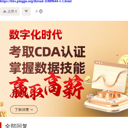
https://bbs.pinggu.org/thread-11809644-1-1.html
点赞 8
0
全部回复