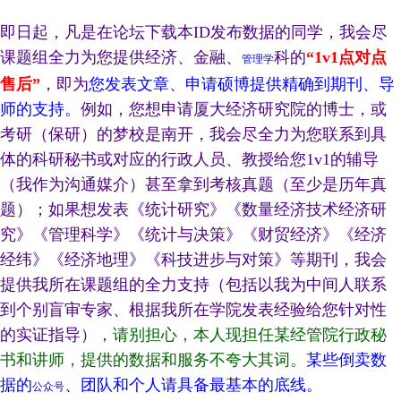
即日起，凡是在论坛下载本ID发布数据的同学，我会尽
课题组全力为您提供经济、金融、
科的
“1v1点对点
管理学
售后”
，即为
您发表文章、申请硕博提供精确到期刊、导
师的支持。
例如，您想申请厦大经济研究院的博士，或
考研（保研）的梦校是南开，我会尽全力为您联系到具
体的科研秘书或对应的行政人员、教授给您1v1的辅导
（我作为沟通媒介）甚至拿到考核真题（至少是历年真
题）；如果想发表《统计研究》《数量经济技术经济研
究》《管理科学》《统计与决策》《财贸经济》《经济
经纬》《经济地理》《科技进步与对策》等期刊，我会
提供我所在课题组的全力支持（包括以我为中间人联系
到个别盲审专家、根据我所在学院发表经验给您针对性
的实证指导），
请别担心，本人现担任某经管院行政秘
书和讲师，提供的数据和服务不夸大其词。
某些倒卖数
据的
、团队和个人请具备最基本的底线。
公众号