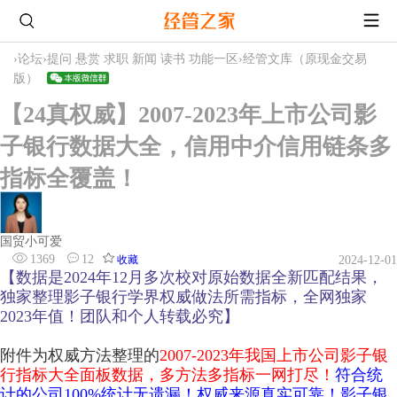
›
论坛
›
提问 悬赏 求职 新闻 读书 功能一区
›
经管文库（原现金交易
版）
【24真权威】2007-2023年上市公司影
子银行数据大全，信用中介信用链条多
指标全覆盖！
国贸小可爱
1369
12
收藏
2024-12-01
【数据是2024年12月多次校对原始数据全新匹配结果，
独家整理影子银行学界权威做法所需指标，全网独家
2023年值！团队和个人转载必究】
附件为权威方法整理的
2007-2023
年我国上市公司影子银
行指标大全面板数据
，多方法多指标一网打尽！
符合统
计的公司100%统计无遗漏！权威来源真实可靠！影子银