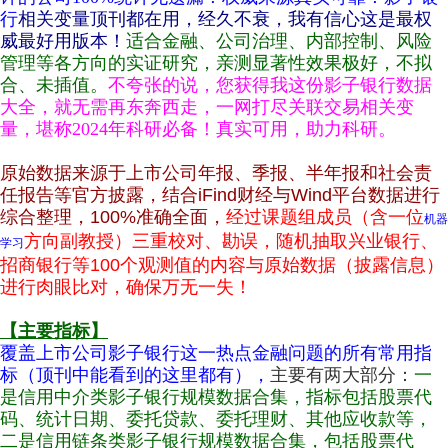
行
相关变量
顶刊都在用，经久不衰，我有信心这是最权
威最好用版本！
适合金融、公司治理、内部控制、风险
管理等各方向的实证研究，亲测显著性效果极好，不拟
合、未插值。
不夸张的说，
您获得我这份影子银行数据
大全，就无需再东奔西走，一网打尽
关联交易
相关变
量，堪称2024年科研必备！真实可用，助力科研。
原始数据来源于上市公司年报、季报、半年报和社会责
任报告等官方披露，结合iFind财经与Wind平台数据进行
综合整理，100%准确全面，
经过课题组成员（含一位
机器
方向副教授）三重校对、勘误，随机抽取兴业银行、
学习
招商银行等100个观测值的内容与原始数据（披露信息）
进行肉眼比对，确保万无一失！
【主要指标】
覆盖上市公司影子银行这一热点金融问题的所有常用指
标（顶刊中能看到的这里都有），
主要有两大部分：
一
是
信用中介类影子银行规模数据合集，指标包括股票代
码、统计日期、委托贷款、委托理财、其他应收款等，
二是信用链条类影子银行规模数据合集，包括
股票代