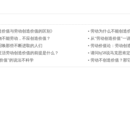
造价值与劳动创造价值的区别》
•
劳动为什么不能创造
物不能劳动，不应创造价值？
•
从“劳动创造价值”一
召唤那些不断进取的人们
•
劳动价值论：劳动创造价值和
证活劳动创造价值的前提是什么？
•
请问hj58说马克思肯定“劳动创
造价值”的说法不科学
•
劳动不创造价值？那