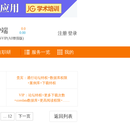
户端
0.0
0.00
注册
|
登录
SVIP(AI增强版)
在职研
服务一览
我的
贵宾：通行论坛特权+数据库权限
+案例库+下载特权
VIP：论坛特权+更多下载次数
+ccerdata数据库+更高阅读权限+……
返回列表
... 12
下一页