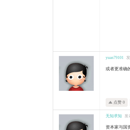
yuan79101
发
或者更准确
点赞 0
无知求知
发表
资本家与国