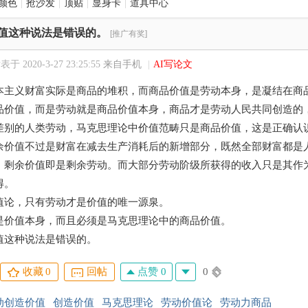
颜色
|
抢沙发
|
顶贴
|
显身卡
|
道具中心
值这种说法是错误的。
[推广有奖]
表于 2020-3-27 23:25:55
来自手机
|
AI写论文
本主义财富实际是商品的堆积，而商品价值是劳动本身，是凝结在商
品价值，而是劳动就是商品价值本身，商品才是劳动人民共同创造的
差别的人类劳动，马克思理论中价值范畴只是商品价值，这是正确认
余价值不过是财富在减去生产消耗后的新增部分，既然全部财富都是
，剩余价值即是剩余劳动。而大部分劳动阶级所获得的收入只是其作
得。
值论，只有劳动才是价值的唯一源泉。
是价值本身，而且必须是马克思理论中的商品价值。
值这种说法是错误的。
点赞 0
0
收藏
0
回帖
动创造价值
创造价值
马克思理论
劳动价值论
劳动力商品