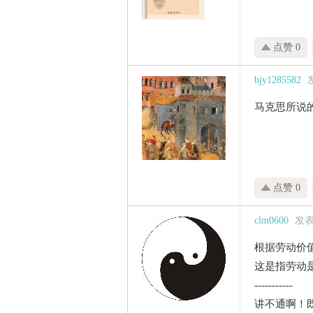
点赞 0
bjy1285582
发
马克思所说
点赞 0
clm0600
发表于
根据劳动价
这是指劳动
-----------
讲不通啊！