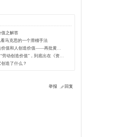
价值之解答
说看马克思的一个滑稽手法
人创造价值——再批黄焕金之流的庸俗化
造价值”，到底出在《资本论》哪一卷哪一章哪一页？
它创造了什么？
举报
回复