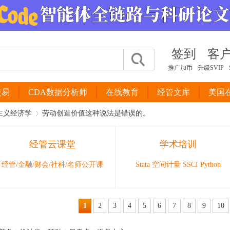
签到
客
推广加币
升级SVIP
交易
CDA数据分析师
在线教育
经管文库
美国
主义经济学
劳动创造价值这种说法是错误的。
经管云课堂
学术培训
›
经管/金融/财会/社科/名师公开课
Stata 空间计量 SSCI Python
1
2
3
4
5
6
7
8
9
10