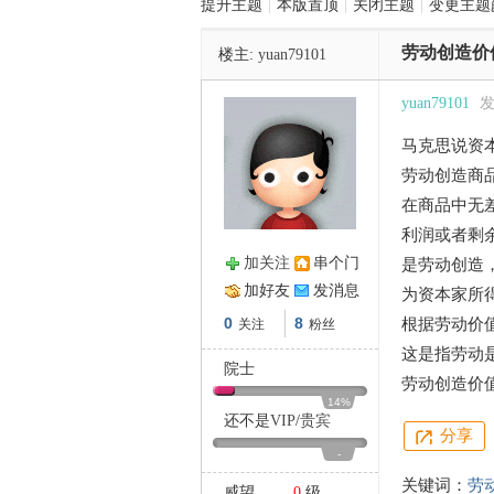
提升主题
|
本版置顶
|
关闭主题
|
变更主题
劳动创造价
楼主:
yuan79101
管
yuan79101
发
马克思说资
劳动创造商
在商品中无
利润或者剩
加关注
串个门
是劳动创造
之
加好友
发消息
为资本家所
0
8
根据劳动价
关注
粉丝
这是指劳动
院士
劳动创造价
14%
还不是
VIP
/
贵宾
分享
-
关键词：
劳
威望
0
级