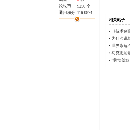
家
论坛币
9250 个
通用积分
116.0874
学术水平
431 点
相关帖子
热心指数
542 点
•
《技术创
信用等级
406 点
•
为什么说
经验
69290 点
帖子
4028
•
世界永远
精华
0
•
马克思论
在线时间
1716 小时
•
“劳动创
注册时间
2015-4-15
最后登录
2022-7-18