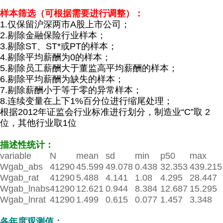
样本筛选（可根据需要进行调整）：
1.仅保留沪深两市A股上市公司；
2.
剔除金融保险行业样本；
3.剔除ST、
ST*
或PT的样本；
4.剔除平均薪酬为0的样本；
5.剔除员工薪酬大于董监高平均薪酬的样本；
6.剔除平均薪酬为缺失的样本；
7.剔除薪酬小于等于零的异常样本；
8.
连续变量在上下1%百分位进行缩尾处理；
根据
2012年证监会行业标准进行划分，
制造业“
C
”取
2
位，其他行业取
1
位
描述性统计：
variable
N
mean
sd
min
p50
max
Wgab_abs
41290
45.599
49.078
0.438
32.353
439.215
Wgab_rat
41290
5.488
4.141
1.08
4.295
28.447
Wgab_lnabs
41290
12.621
0.944
8.384
12.687
15.295
Wgab_lnrat
41290
1.499
0.615
0.077
1.457
3.348
各年度观测值：