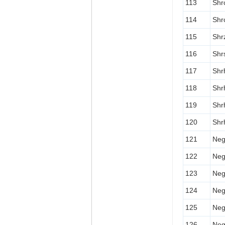
113
Shr
114
Shr
115
Shr
116
Shr
117
Shr
118
Shr
119
Shr
120
Shr
121
Neg
122
Neg
123
Neg
124
Neg
125
Neg
126
Neg