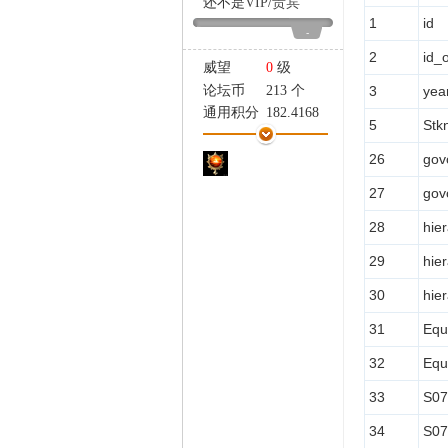
还不是
VIP
/
贵宾
家
1
id
-
2
id_
威望
0
级
3
yea
论坛币
213 个
通用积分
182.4168
5
Stk
学术水平
60 点
热心指数
63 点
26
gov
信用等级
56 点
27
gov
经验
15319 点
帖子
2253
28
hie
精华
1
29
hie
在线时间
2548 小时
注册时间
2019-3-22
30
hie
最后登录
2026-8-2
31
Equ
32
Equ
33
S07
34
S07