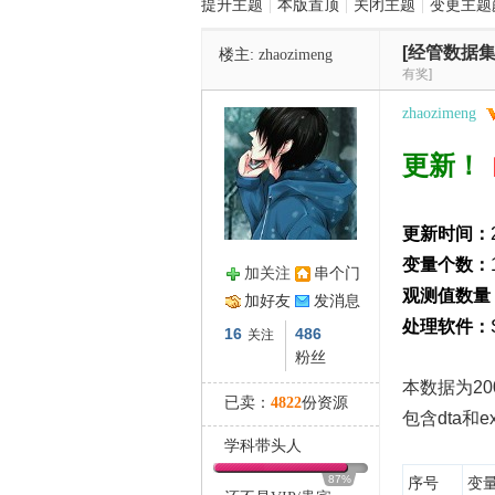
提升主题
|
本版置顶
|
关闭主题
|
变更主题
[经管数据集
楼主:
zhaozimeng
管
有奖]
zhaozimeng
更新！
更新时间：
变量个数：
加关注
串个门
之
观测值数量
加好友
发消息
处理软件：
16
486
关注
粉丝
本数据为2
已卖：
4822
份资源
包含dta和
学科带头人
87%
序号
变