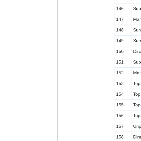
146
Sup
147
Man
148
Sum
149
Sum
150
Dir
151
Sup
152
Man
153
Top
154
Top
155
Top
156
To
157
Unp
158
Dir