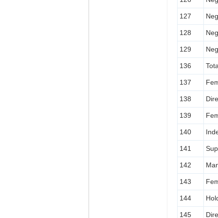
127
Neg
128
Neg
129
Neg
136
Tot
137
Fem
138
Dir
139
Fem
140
Ind
141
Sup
142
Man
143
Fem
144
Hol
145
Dir