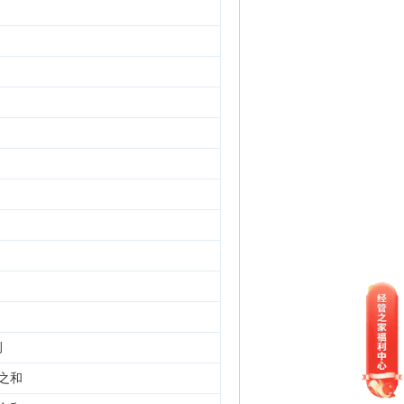
例
例之和