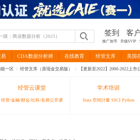
签到
客
推广加币
升级SVIP
交易
CDA数据分析师
在线教育
经管文库
美国
功能一区
经管文库（原现金交易版）
【更新至2022】2000-2022
经管云课堂
学术培训
›
›
经管/金融/财会/社科/名师公开课
Stata 空间计量 SSCI Python