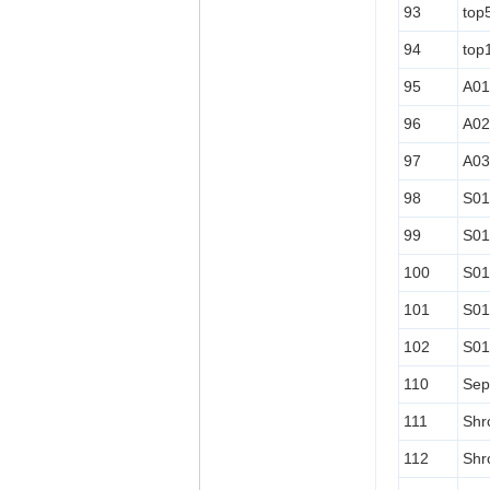
93
top
94
top
95
A01
96
A02
97
A03
98
S01
99
S01
100
S01
101
S01
102
S01
110
Sep
111
Shr
112
Shr