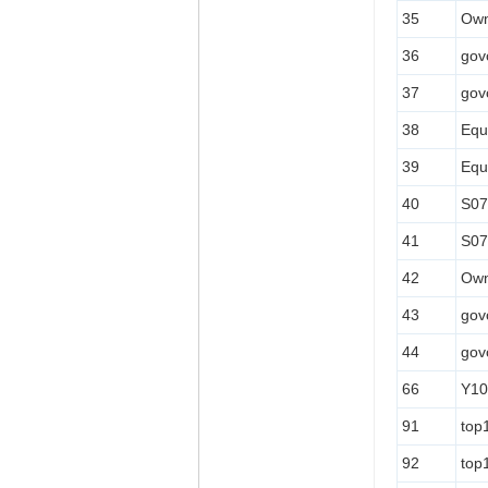
35
Own
36
gov
37
gov
38
Equ
39
Equ
40
S07
41
S07
42
Own
43
gov
44
gov
66
Y10
91
top
92
top