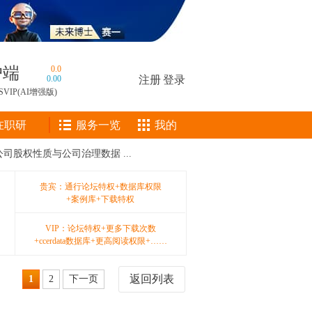
户端
0.0
0.00
注册
|
登录
SVIP(AI增强版)
在职研
服务一览
我的
上市公司股权性质与公司治理数据 ...
贵宾：通行论坛特权+数据库权限
+案例库+下载特权
VIP：论坛特权+更多下载次数
+ccerdata数据库+更高阅读权限+……
返回列表
1
2
下一页