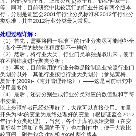
库、内部控制子库、上市公司贷款子库、诉讼仲裁子库
等。同时，目前研究中比较流行的行业分类有两个版本
行，分别是证监会2001年行业分类标准和2012年行业分
类标准，其中2012行业分类最为常见。
处理过程详解：
（1）首先，需要将同一标准下的行业分类尽可能地补全
（各个子库的缺失值程度是不一样的）；
（2）然后，将行业大类、行业门类单独提取出来，便于
在不同纬度进行聚类分析；
（3）再次，目前常用的行业分类是除制造业按照行业门
类划分以外，其他行业按照行业大类划分（参见黄梅、
夏新平(2009)-《南开管理评论》）——这是目前研究中
使用最多的；
（4）最后，还要分别生成行业分类对应的数值型和字符
串变量。
以上步骤笔者已经处理好了，大家可以直接使用。变量
开头为Sic的变量为最终处理好的变量（根据证监会2012
年行业分类处理），当然，各个子库的原始变量（在变
量标签中添加了所属的子库）也在附件中，便于大家比
较查阅。附件包含 dta 和 excel 两个版本。