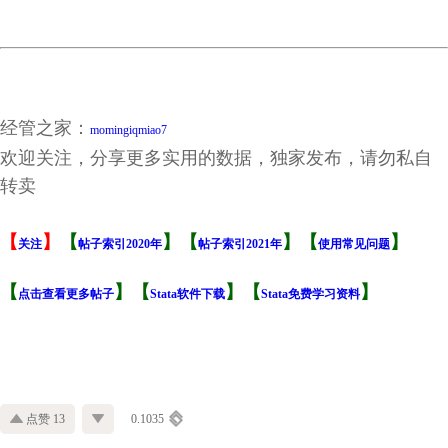
股价同步性剔除金融剔除ST或PT结果.dta
股价同步性剔除金融剔除ST或PT结果.xlsx
股价同步性结果.dta
股价同步性结果.xlsx
经管之家：
momingiqmiao7
欢迎关注，分享更多实用的数据，独家发布，请勿私自
转卖
【
】
【
】【
】【
】
关注
帖子索引2020年
帖子索引2021年
使用常见问题
【
】【
】【
】
点击查看更多帖子
Stata软件下载
Stata免费学习资料
点赞 13
0.1035