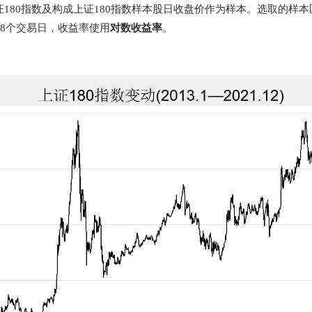
180指数及构成上证180指数样本股日收盘价作为样本。选取的样本区间为
88个交易日，收益率使用
对数收益率
。