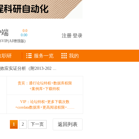
户端
0.0
0.00
注册
|
登录
SVIP(AI增强版)
在职研
服务一览
我的
证分析（附2013-202 ...
贵宾：通行论坛特权+数据库权限
+案例库+下载特权
VIP：论坛特权+更多下载次数
+ccerdata数据库+更高阅读权限+……
返回列表
1
2
下一页