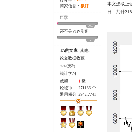
家
本文选取上证
商家信誉：
极好
日，共计21
巨擘
0%
还不是
VIP
/
贵宾
-
TA的文库
其他...
论文数据收藏
stata技巧
统计学习
威望
1
级
论坛币
271136 个
通用积分
2942.7741
学术水平
3642 点
热心指数
3547 点
信用等级
3377 点
经验
485704 点
帖子
19368