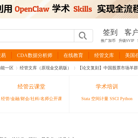
签到
客
推广加币
升级SVIP
交易
CDA数据分析师
在线教育
经管文库
美国
功能一区
经管文库（原现金交易版）
【论文复刻】中国股票市场羊群效应实
经管云课堂
学术培训
›
›
经管/金融/财会/社科/名师公开课
Stata 空间计量 SSCI Python