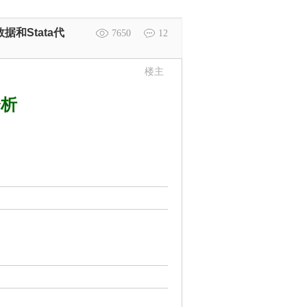
据和Stata代
7650
12
楼主
分析