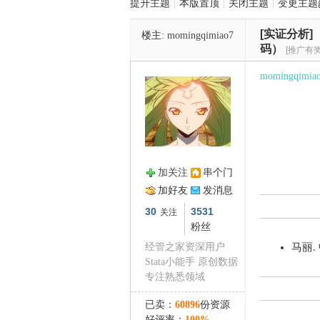
提升主题
|
本版置顶
|
关闭主题
|
变更主题
[实证分析]
楼主:
momingqimiao7
管
码）
[推广有奖
momingqimia
加关注
串个门
之
加好友
发消息
30
3531
关注
粉丝
经管之家资深用户
马丽.
Stata小能手 原创数据
专注熟悉领域
已卖：
60896
份资源
好评率：
100%