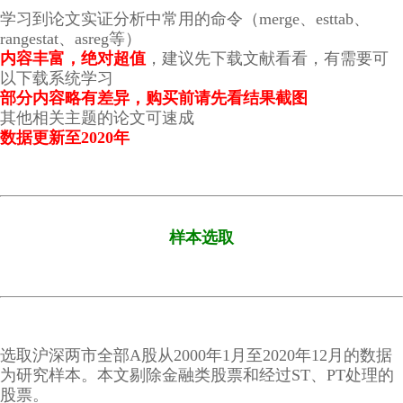
学习到论文实证分析中常用的命令（merge、esttab、
rangestat、asreg等）
内容丰富，绝对超值
，建议先下载文献看看，有需要可
以下载系统学习
部分内容略有差异，购买前请先看结果截图
其他相关主题的论文可速成
数据更新至2020年
样本选取
选取沪深两市全部A股从2000年1月至2020年12月的数据
为研究样本。
本文剔除金融类股票和经过ST、PT处理的
股票。