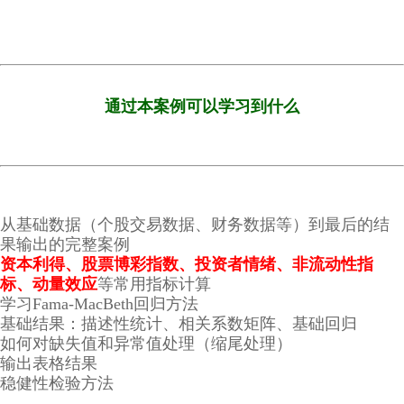
通过本案例可以学习到什么
从基础数据（个股交易数据、财务数据等）到最后的结
果输出的完整案例
资本利得、股票博彩指数、投资者情绪、非流动性指
标、动量效应
等常用指标计算
学习Fama-MacBeth回归方法
基础结果：描述性统计、相关系数矩阵、基础回归
如何对缺失值和异常值处理（缩尾处理）
输出表格结果
稳健性检验方法