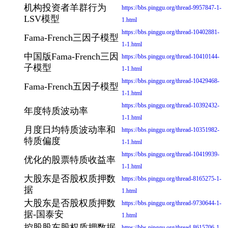
机构投资者羊群行为
https://bbs.pinggu.org/thread-9957847-1-
LSV模型
1.html
https://bbs.pinggu.org/thread-10402881-
Fama-French三因子模型
1-1.html
中国版Fama-French三因
https://bbs.pinggu.org/thread-10410144-
子模型
1-1.html
https://bbs.pinggu.org/thread-10429468-
Fama-French五因子模型
1-1.html
https://bbs.pinggu.org/thread-10392432-
年度特质波动率
1-1.html
月度日均特质波动率和
https://bbs.pinggu.org/thread-10351982-
特质偏度
1-1.html
https://bbs.pinggu.org/thread-10419939-
优化的股票特质收益率
1-1.html
大股东是否股权质押数
https://bbs.pinggu.org/thread-8165275-1-
据
1.html
大股东是否股权质押数
https://bbs.pinggu.org/thread-9730644-1-
据-国泰安
1.html
控股股东股权质押数据
https://bbs.pinggu.org/thread-8615706-1-