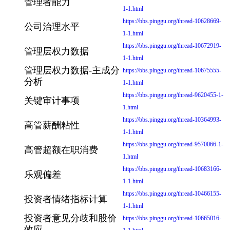
管理者能力
1-1.html
https://bbs.pinggu.org/thread-10628669-
公司治理水平
1-1.html
https://bbs.pinggu.org/thread-10672919-
管理层权力数据
1-1.html
管理层权力数据-主成分
https://bbs.pinggu.org/thread-10675555-
分析
1-1.html
https://bbs.pinggu.org/thread-9620455-1-
关键审计事项
1.html
https://bbs.pinggu.org/thread-10364993-
高管薪酬粘性
1-1.html
https://bbs.pinggu.org/thread-9570066-1-
高管超额在职消费
1.html
https://bbs.pinggu.org/thread-10683166-
乐观偏差
1-1.html
https://bbs.pinggu.org/thread-10466155-
投资者情绪指标计算
1-1.html
投资者意见分歧和股价
https://bbs.pinggu.org/thread-10665016-
效应