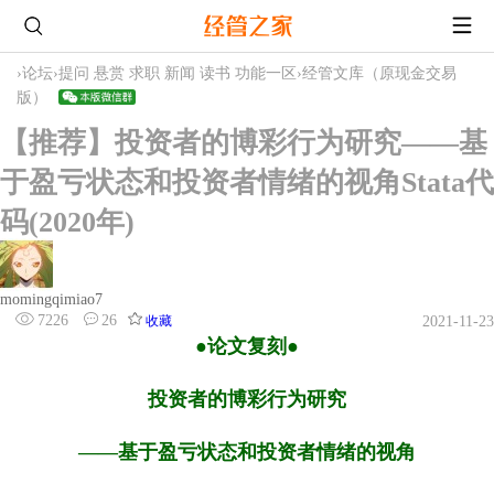
›
论坛
›
提问 悬赏 求职 新闻 读书 功能一区
›
经管文库（原现金交易
版）
【推荐】投资者的博彩行为研究——基
于盈亏状态和投资者情绪的视角Stata代
码(2020年)
momingqimiao7
7226
26
收藏
2021-11-23
●论文复刻●
投资者的博彩行为研究
——基于盈亏状态和投资者情绪的视角