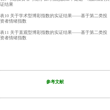
证结果
表10 关于学术型博彩指数的实证结果——基于第二类投
资者情绪指数
表11 关于直观型博彩指数的实证结果——基于第二类投
资者情绪指数
参考文献