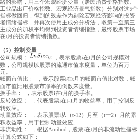
绪的影响，用三个宏观经济变量（居民消费价格指数、
工业品出厂价格指数、宏观经济景气指数）分别对这5个
指标做回归，得到的残差作为剔除宏观经济影响的投资
者情绪指标，并再次使用主成分分析法，取第一至第三
主成分的加权平均得到投资者情绪指数，最终股票市场
在t月的投资者情绪指数。
（5）控制变量
公司规模：
，表示股票i在t月的公司规模对
数，公司规模以股票的流通市值来度量，单位为百万
元。
账面市值比：
，表示股票i在t月的账面市值比对数，账
面市值比用股票市净率的倒数来度量。
换手率：
，表示股票i在t月的换手率。
反转效应：
，代表股票i在t-1月的收益率，用于控制反
转效应。
动量效应：
，表示股票i从（t-12）月至（t一2）月的累
积收益率，用于控制动量效应。
非流动性：
，根据Amihud，股票i在t月的非流动性指标
计算公式如下：