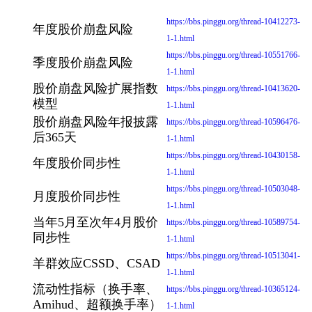
https://bbs.pinggu.org/thread-10412273-
年度股价崩盘风险
1-1.html
https://bbs.pinggu.org/thread-10551766-
季度股价崩盘风险
1-1.html
股价崩盘风险扩展指数
https://bbs.pinggu.org/thread-10413620-
模型
1-1.html
股价崩盘风险年报披露
https://bbs.pinggu.org/thread-10596476-
后365天
1-1.html
https://bbs.pinggu.org/thread-10430158-
年度股价同步性
1-1.html
https://bbs.pinggu.org/thread-10503048-
月度股价同步性
1-1.html
当年5月至次年4月股价
https://bbs.pinggu.org/thread-10589754-
同步性
1-1.html
https://bbs.pinggu.org/thread-10513041-
羊群效应CSSD、CSAD
1-1.html
流动性指标（换手率、
https://bbs.pinggu.org/thread-10365124-
Amihud、超额换手率）
1-1.html