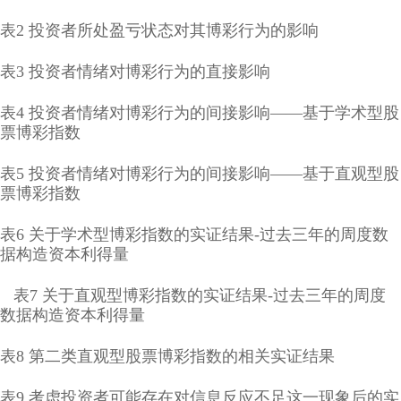
表2
投资者所处盈亏状态对其博彩行为的影响
表3 投资者情绪对博彩行为的直接影响
表4 投资者情绪对博彩行为的间接影响——基于学术型股
票博彩指数
表5 投资者情绪对博彩行为的间接影响——基于直观型股
票博彩指数
表6 关于学术型博彩指数的实证结果-过去三年的周度数
据构造资本利得量
表7 关于直观型博彩指数的实证结果-过去三年的周度
数据构造资本利得量
表8 第二类直观型股票博彩指数的相关实证结果
表9 考虑投资者可能存在对信息反应不足这一现象后的实