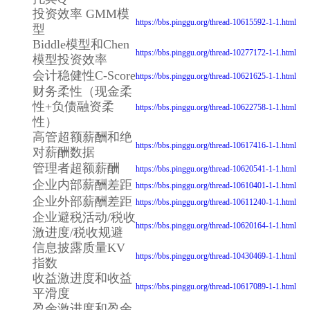
投资效率 GMM模
https://bbs.pinggu.org/thread-10615592-1-1.html
型
Biddle模型和Chen
https://bbs.pinggu.org/thread-10277172-1-1.html
模型投资效率
会计稳健性C-Score
https://bbs.pinggu.org/thread-10621625-1-1.html
财务柔性（现金柔
性+负债融资柔
https://bbs.pinggu.org/thread-10622758-1-1.html
性）
高管超额薪酬和绝
https://bbs.pinggu.org/thread-10617416-1-1.html
对薪酬数据
管理者超额薪酬
https://bbs.pinggu.org/thread-10620541-1-1.html
企业内部薪酬差距
https://bbs.pinggu.org/thread-10610401-1-1.html
企业外部薪酬差距
https://bbs.pinggu.org/thread-10611240-1-1.html
企业避税活动/税收
https://bbs.pinggu.org/thread-10620164-1-1.html
激进度/税收规避
信息披露质量KV
https://bbs.pinggu.org/thread-10430469-1-1.html
指数
收益激进度和收益
https://bbs.pinggu.org/thread-10617089-1-1.html
平滑度
盈余激进度和盈余