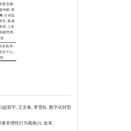
[2]赵宸宇, 王文春, 李雪松. 数字化转型
非理性行为视角[J]. 改革,