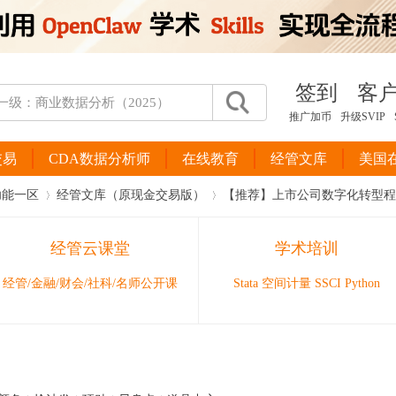
签到
客
推广加币
升级SVIP
交易
CDA数据分析师
在线教育
经管文库
美国
功能一区
经管文库（原现金交易版）
【推荐】上市公司数字化转型程度指标
经管云课堂
学术培训
›
›
经管/金融/财会/社科/名师公开课
Stata 空间计量 SSCI Python