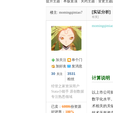
提升主题
|
本版置顶
|
关闭主题
|
变更主题
[实证分析]
楼主:
momingqimiao7
管
有奖]
momingqimia
加关注
串个门
之
加好友
发消息
30
3531
关注
计算说明
粉丝
经管之家资深用户
Stata小能手 原创数据
以上市公司
专注熟悉领域
数字化水平。
术相关的关
已卖：
60886
份资源
好评率：
100%
技术无形资