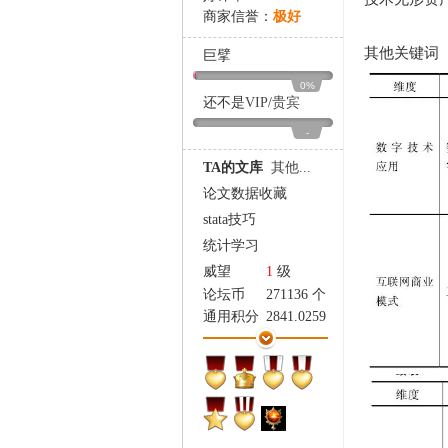
家
商家信誉：
极好
其他关键词
巨擘
0%
还不是
VIP
/
贵宾
-
TA的文库
其他...
论文数据收藏
stata技巧
统计学习
威望
1
级
论坛币
271136 个
通用积分
2841.0259
学术水平
3642 点
热心指数
3547 点
信用等级
3377 点
经验
485562 点
帖子
19337