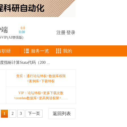
户端
0.0
0.00
注册
|
登录
SVIP(AI增强版)
在职研
服务一览
我的
计算Stata代码（200 ...
贵宾：通行论坛特权+数据库权限
+案例库+下载特权
VIP：论坛特权+更多下载次数
+ccerdata数据库+更高阅读权限+……
返回列表
1
2
3
下一页