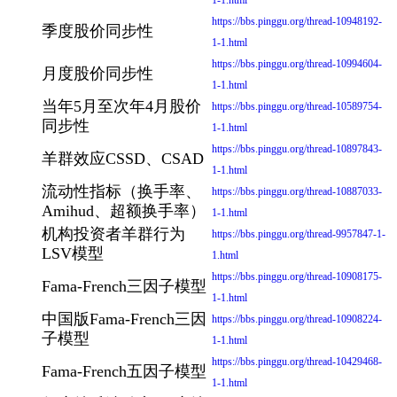
https://bbs.pinggu.org/thread-10948192-
季度股价同步性
1-1.html
https://bbs.pinggu.org/thread-10994604-
月度股价同步性
1-1.html
当年5月至次年4月股价
https://bbs.pinggu.org/thread-10589754-
同步性
1-1.html
https://bbs.pinggu.org/thread-10897843-
羊群效应CSSD、CSAD
1-1.html
流动性指标（换手率、
https://bbs.pinggu.org/thread-10887033-
Amihud、超额换手率）
1-1.html
机构投资者羊群行为
https://bbs.pinggu.org/thread-9957847-1-
LSV模型
1.html
https://bbs.pinggu.org/thread-10908175-
Fama-French三因子模型
1-1.html
中国版Fama-French三因
https://bbs.pinggu.org/thread-10908224-
子模型
1-1.html
https://bbs.pinggu.org/thread-10429468-
Fama-French五因子模型
1-1.html