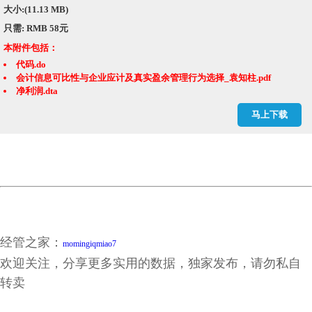
大小:(11.13 MB)
只需: RMB 58元
本附件包括：
代码.do
会计信息可比性与企业应计及真实盈余管理行为选择_袁知柱.pdf
净利润.dta
年个股回报率.dta
马上下载
年初总市值.dta
是否ST或PT.dta
计算结果.dta
计算结果.xlsx
经管之家：
momingiqmiao7
欢迎关注，分享更多实用的数据，独家发布，请勿私自
转卖