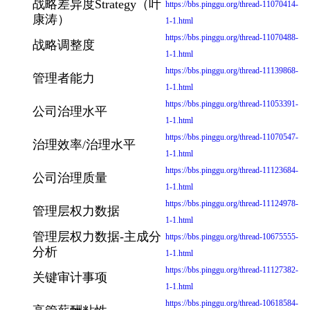
战略差异度Strategy（叶
https://bbs.pinggu.org/thread-11070414-
康涛）
1-1.html
https://bbs.pinggu.org/thread-11070488-
战略调整度
1-1.html
https://bbs.pinggu.org/thread-11139868-
管理者能力
1-1.html
https://bbs.pinggu.org/thread-11053391-
公司治理水平
1-1.html
https://bbs.pinggu.org/thread-11070547-
治理效率/治理水平
1-1.html
https://bbs.pinggu.org/thread-11123684-
公司治理质量
1-1.html
https://bbs.pinggu.org/thread-11124978-
管理层权力数据
1-1.html
管理层权力数据-主成分
https://bbs.pinggu.org/thread-10675555-
分析
1-1.html
https://bbs.pinggu.org/thread-11127382-
关键审计事项
1-1.html
https://bbs.pinggu.org/thread-10618584-