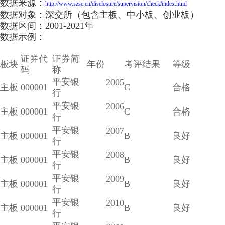
数据来源：
http://www.szse.cn/disclosure/supervision/check/index.html
数据对象：深交所（包含主板、中小板、创业板）
数据区间：2001-2021年
数据示例：
证券代
证券简
板块
年份
考评结果
等级
码
称
平安银
2005
主板
000001
C
合格
行
平安银
2006
主板
000001
C
合格
行
平安银
2007
主板
000001
B
良好
行
平安银
2008
主板
000001
B
良好
行
平安银
2009
主板
000001
B
良好
行
平安银
2010
主板
000001
B
良好
行