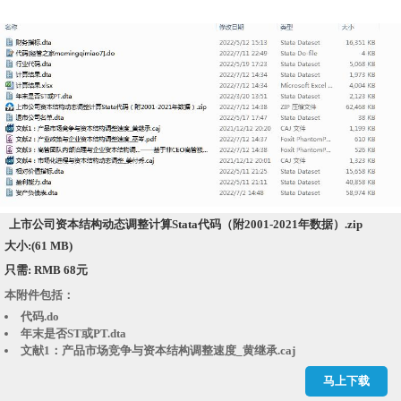
上市公司资本结构动态调整计算Stata代码（附2001-2021年数据）.zip
大小:(61 MB)
只需: RMB 68元
本附件包括：
代码.do
年末是否ST或PT.dta
文献1：产品市场竞争与资本结构调整速度_黄继承.caj
文献2：产业政策与企业资本结构调整速度_巫岑.pdf
马上下载
文献3：高管团队内部治理与企业资本结构调...——基于非CEO高管独立性