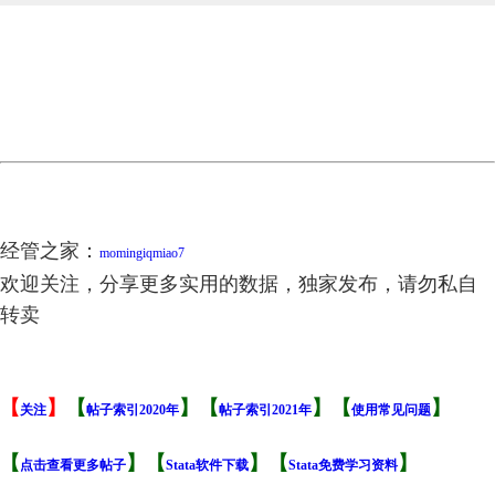
的视角_张博.pdf
文献4：市场化进程与资本结构动态调整_姜付秀.caj
盈利能力.dta
相对价值指标.dta
行业代码.dta
计算结果.dta
计算结果.xlsx
财务指标.dta
资产负债表.dta
退市公司名单.dta
经管之家：
momingiqmiao7
欢迎关注，分享更多实用的数据，独家发布，请勿私自
转卖
【
】
【
】【
】【
】
关注
帖子索引2020年
帖子索引2021年
使用常见问题
【
】【
】【
】
点击查看更多帖子
Stata软件下载
Stata免费学习资料