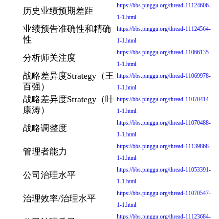
https://bbs.pinggu.org/thread-11124606-
历史业绩预期差距
1-1.html
业绩预告准确性和精确
https://bbs.pinggu.org/thread-11124564-
性
1-1.html
https://bbs.pinggu.org/thread-11066135-
分析师关注度
1-1.html
战略差异度Strategy（王
https://bbs.pinggu.org/thread-11069978-
百强）
1-1.html
战略差异度Strategy（叶
https://bbs.pinggu.org/thread-11070414-
康涛）
1-1.html
https://bbs.pinggu.org/thread-11070488-
战略调整度
1-1.html
https://bbs.pinggu.org/thread-11139868-
管理者能力
1-1.html
https://bbs.pinggu.org/thread-11053391-
公司治理水平
1-1.html
https://bbs.pinggu.org/thread-11070547-
治理效率/治理水平
1-1.html
https://bbs.pinggu.org/thread-11123684-