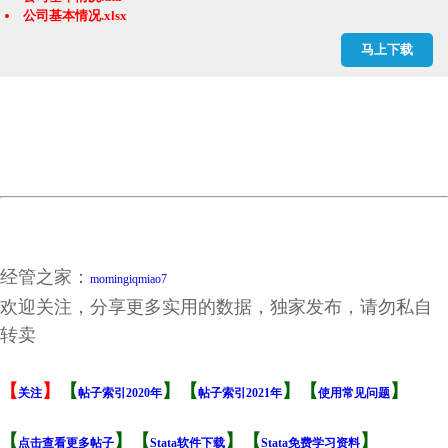
公司基本情况.xlsx
审计意见表.dta
马上下载
审计意见表.xlsx
签字会计师繁忙度与审计质量...来自中国上市公司的经验证据_张龙平.caj
结果.dta
结果.xlsx
资产负债表.dta
资产负债表.xlsx
经管之家：
momingiqmiao7
欢迎关注，分享更多实用的数据，独家发布，请勿私自
转卖
【
】
【
】【
】【
】
关注
帖子索引2020年
帖子索引2021年
使用常见问题
【
】【
】【
】
点击查看更多帖子
Stata软件下载
Stata免费学习资料