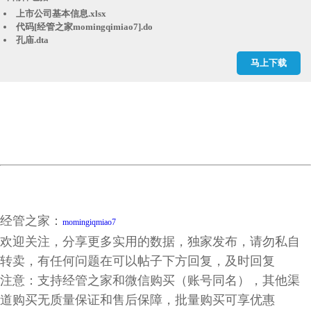
上市公司基本信息.xlsx
代码[经管之家momingqimiao7].do
孔庙.dta
孔庙.xlsx
马上下载
明清进士人数.dta
明清进士人数.xlsx
结果.dta
结果.xlsx
隐形的力量：儒家文化与企业劳动投资效率_张璇.caj
经管之家：
momingiqmiao7
欢迎关注，分享更多实用的数据，独家发布，请勿私自
转卖，有任何问题在可以帖子下方回复，及时回复
注意：支持经管之家和微信购买（账号同名），其他渠
道购买无质量保证和售后保障，批量购买可享优惠