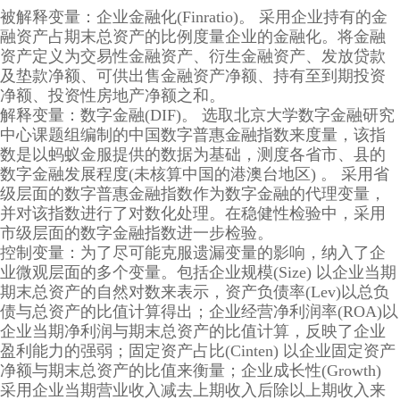
被解释变量：企业金融化(Finratio)。 采用企业持有的金
融资产占期末总资产的比例度量企业的金融化。将金融
资产定义为交易性金融资产、衍生金融资产、发放贷款
及垫款净额、可供出售金融资产净额、持有至到期投资
净额、投资性房地产净额之和。
解释变量：数字金融(DIF)。 选取北京大学数字金融研究
中心课题组编制的中国数字普惠金融指数来度量，该指
数是以蚂蚁金服提供的数据为基础，测度各省市、县的
数字金融发展程度(未核算中国的港澳台地区) 。 采用省
级层面的数字普惠金融指数作为数字金融的代理变量，
并对该指数进行了对数化处理。在稳健性检验中，采用
市级层面的数字金融指数进一步检验。
控制变量：为了尽可能克服遗漏变量的影响，纳入了企
业微观层面的多个变量。包括企业规模(Size) 以企业当期
期末总资产的自然对数来表示，资产负债率(Lev)以总负
债与总资产的比值计算得出；企业经营净利润率(ROA)以
企业当期净利润与期末总资产的比值计算，反映了企业
盈利能力的强弱；固定资产占比(Cinten) 以企业固定资产
净额与期末总资产的比值来衡量；企业成长性(Growth)
采用企业当期营业收入减去上期收入后除以上期收入来