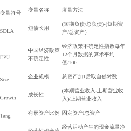
变量名称
度量方法
变量符号
(短期负债/总负债)-(短期资
短债长用
SDLA
产/总资产）
经济政策不确定性指数每年
中国经济政策
12个月数据的算术平均
EPU
不确定性
值/100
企业规模
总资产加1后取自然对数
Size
(本期营业收入-上期营业收
成长性
Growth
入)/上期营业收入
有形资产比例
固定资产l总资产
Tang
经营活动产生的现金流量净
经营性现金流