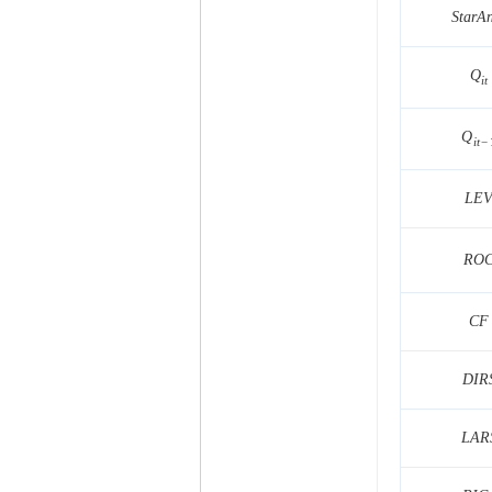
精华
1
S
t
a
r
A
在线时间
65535 小时
注册时间
2009-11-23
Q
最后登录
2026-8-7
i
t
Q
i
t
−
L
E
R
O
C
F
D
I
R
L
A
R