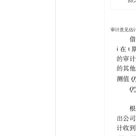
B
I
G
审计意见估计