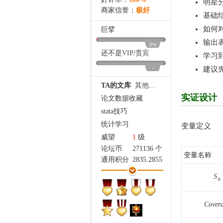
明星
家
商家信誉：
极好
基础
如何
巨擘
输出
0%
还不是
VIP
/
贵宾
学习到
-
建议
TA的文库
其他...
实证设计
论文数据收藏
stata技巧
统计学习
变量定义
威望
1
级
论坛币
271136 个
变量名称
通用积分
2835.2855
学术水平
3642 点
S
i
t
热心指数
3547 点
信用等级
3377 点
经验
485536 点
C
o
v
e
r
帖子
19333