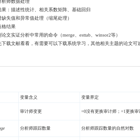
分析师数据处理
结果：描述性统计、相关系数矩阵、基础回归
对缺失值和异常值处理（缩尾处理）
表格结果
论文实证分析中常用的命令（merge、esttab、winsor2等）
先下载文献看看，有需要可以下载系统学习，其他相关主题的论文可
变量含义
变量界定
审计师变更
=0没有更换审计师；=1更换审
a
g
e
分析师跟踪数量
分析师跟踪数量的自然对数