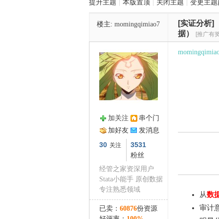
提升主题
|
本版置顶
|
关闭主题
|
变更主题
[实证分析]
楼主:
momingqimiao7
管
据）
[推广有奖
momingqimia
加关注
串个门
之
加好友
发消息
30
3531
关注
粉丝
经管之家资深用户
Stata小能手 原创数据
专注熟悉领域
从
数
审计
已卖：
60876
份资源
好评率：
100%