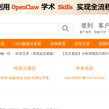
签到
客
推广加币
升级SVIP
交易
CDA数据分析师
在线教育
经管文库
美国
功能一区
经管文库（原现金交易版）
【论文复刻】分析师跟踪与审计意见购
经管云课堂
学术培训
›
›
经管/金融/财会/社科/名师公开课
Stata 空间计量 SSCI Python