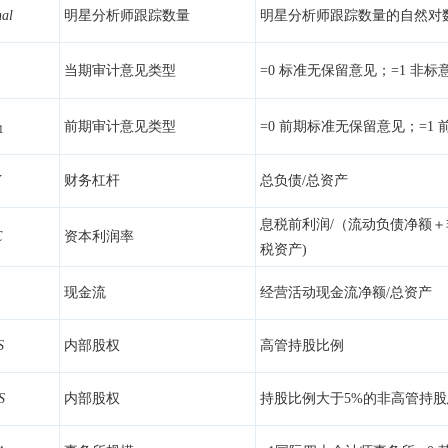
n
a
l
明星分析师跟踪数量
明星分析师跟踪数量的自然对
当期审计意见类型
=0 标准无保留意见；=1 非标
前期审计意见类型
=0 前期标准无保留意见；=1
1
V
财务杠杆
总负债/总资产
息税前利润/（流动负债净额＋
C
资本利润率
税资产)
现金流
经营活动现金流净额/总资产
S
内部股权
高管持股比例
S
内部股权
持股比例大于5%的非高管持