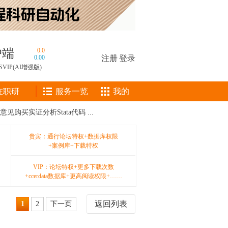
户端
0.0
0.00
注册
|
登录
SVIP(AI增强版)
在职研
服务一览
我的
买实证分析Stata代码 ...
贵宾：通行论坛特权+数据库权限
+案例库+下载特权
VIP：论坛特权+更多下载次数
+ccerdata数据库+更高阅读权限+……
返回列表
1
2
下一页