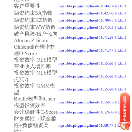
客户重要性
https://bbs.pinggu.org/thread-11056452-1-1.html
融资约束SA指数
https://bbs.pinggu.org/thread-11042386-1-1.html
融资约束KZ指数
https://bbs.pinggu.org/thread-11070975-1-1.html
融资约束WW指数
https://bbs.pinggu.org/thread-11071053-1-1.html
破产风险/破产倾向
https://bbs.pinggu.org/thread-11071228-1-1.html
Altman Z-Score
Ohlson破产概率指
https://bbs.pinggu.org/thread-11071247-1-1.html
标O-Score
投资效率 OLS模型
https://bbs.pinggu.org/thread-11055328-1-1.html
营业收入增长率
投资效率 OLS模型
https://bbs.pinggu.org/thread-11055328-1-1.html
托宾Q
投资效率 GMM模
https://bbs.pinggu.org/thread-11055328-1-1.html
型
Biddle模型和Chen
https://bbs.pinggu.org/thread-11055935-1-1.html
模型投资效率
会计稳健性C-Score
https://bbs.pinggu.org/thread-11052606-1-1.html
财务柔性（现金柔
性+负债融资柔
https://bbs.pinggu.org/thread-11060747-1-1.html
性）