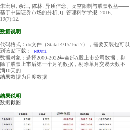
朱宏泉, 余江, 陈林. 异质信念、卖空限制与股票收益——
基于中国证券市场的分析[J]. 管理科学学报, 2016,
19(7):12.
数据说明
（经管之家momingqimiao7）
代码格式：do文件（Stata14/15/16/17），需要安装包可以
到该贴下载：
下载地址
数据对象：选择2000-2022年全部A股上市公司数据，剔
除了股票上市后第一个月的数据，剔除单月交易天数不
满10天的
结果数据为月度数据
* 版明：经管之家momingqimiao7
* 仅供学习参考，请勿私自转卖，谢谢合作
结果说明
数据截图