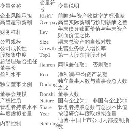
变量符
变量名称
变量说明
号
企业风险承担
RiskT
前瞻3年资产收益率的标准差
高管超额薪酬
Overpay
高管实际薪酬与预期薪酬之差
年末债务账面价值与年末资产
财务杠杆
Lev
账面价值之比
公司规模
Size
期末总资产的自然对数
公司成长性
Growth
主营业务收入增长率
股权集中度
Top1
第一大股东持股比例
总经理是否担任
Jianren
两职兼任取1，否则取0
董事长
盈利水平
Roa
净利润/平均资产总额
独立董事人数与董事会总人数
独立董事比例
Dudong
之比
董事会规模
Donshi
董事人数
产权性质
Nature
国有企业为1，非国有企业为0
管理者持股水平
Share
管理者持股总数与总股本比值
年度虚拟变量
Year
按照研究年度取虚拟变量
迪博·中国上市公司内部控制指
内部控制
Neikong
数