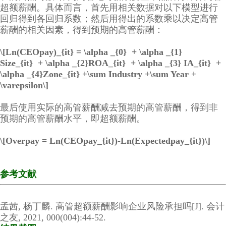
超额薪酬。具体而言，首先用相关数据对以下模型进行
回归得到各回归系数；然后用得出的系数乘以决定高管
薪酬的相关因素，得到预期的高管薪酬：
\[Ln(CEOpay)_{it} = \alpha _{0} + \alpha _{1}
Size_{it} + \alpha _{2}ROA_{it} + \alpha _{3} IA_{it} +
\alpha _{4}Zone_{it} +\sum Industry +\sum Year +
\varepsilon\]
最后使用实际的高管薪酬减去预期的高管薪酬，得到非
预期的高管薪酬水平，即超额薪酬。
\[Overpay = Ln(CEOpay_{it})-Ln(Expectedpay_{it})\]
参考文献
孟茜, 杨丁麟. 高管超额薪酬影响企业风险承担吗[J]. 会计
之友, 2021, 000(004):44-52.