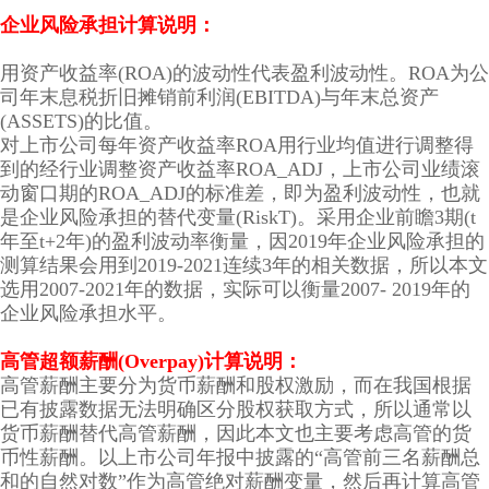
企业风险承担计算说明：
用资产收益率(ROA)的波动性代表盈利波动性。ROA为公
司年末息税折旧摊销前利润(EBITDA)与年末总资产
(ASSETS)的比值。
对上市公司每年资产收益率ROA用行业均值进行调整得
到的经行业调整资产收益率ROA_ADJ，上市公司业绩滚
动窗口期的ROA_ADJ的标准差，即为盈利波动性，也就
是企业风险承担的替代变量(RiskT)。采用企业前瞻3期(t
年至t+2年)的盈利波动率衡量，因2019年企业风险承担的
测算结果会用到2019-2021连续3年的相关数据，所以本文
选用2007-2021年的数据，实际可以衡量2007- 2019年的
企业风险承担水平。
高管超额薪酬(Overpay)计算说明：
高管薪酬主要分为货币薪酬和股权激励，而在我国根据
已有披露数据无法明确区分股权获取方式，所以通常以
货币薪酬替代高管薪酬，因此本文也主要考虑高管的货
币性薪酬。以上市公司年报中披露的“高管前三名薪酬总
和的自然对数”作为高管绝对薪酬变量，然后再计算高管