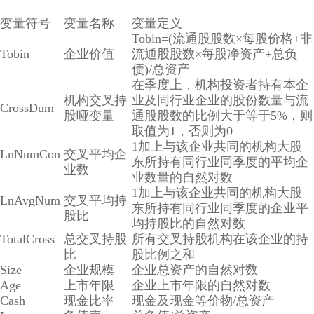
变量符号
变量名称
变量定义
Tobin=(流通股股数×每股价格+非
Tobin
企业价值
流通股股数×每股净资产+总负
债)/总资产
在季度上，机构投资者持有本企
机构交叉持
业及同行业企业的股份数量与流
CrossDum
股哑变量
通股股数的比例大于等于5%，则
取值为1，否则为0
1加上与该企业共同的机构大股
LnNumCon
交叉平均企
东所持有同行业同季度的平均企
业数
业数量的自然对数
1加上与该企业共同的机构大股
LnAvgNum
交叉平均持
东所持有同行业同季度的企业平
股比
均持股比的自然对数
TotalCross
总交叉持股
所有交叉持股机构在该企业的持
比
股比例之和
Size
企业规模
企业总资产的自然对数
Age
上市年限
企业上市年限的自然对数
Cash
现金比率
现金及现金等价物/总资产