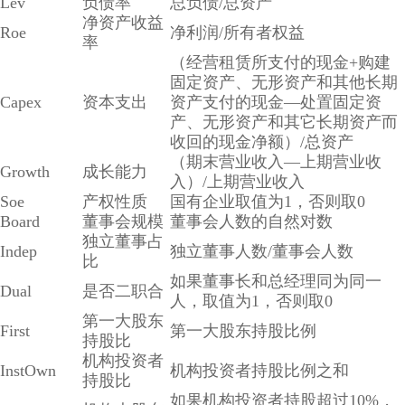
Lev
负债率
总负债/总资产
净资产收益
Roe
净利润/所有者权益
率
（经营租赁所支付的现金+购建
固定资产、无形资产和其他长期
Capex
资本支出
资产支付的现金—处置固定资
产、无形资产和其它长期资产而
收回的现金净额）/总资产
（期末营业收入—上期营业收
Growth
成长能力
入）/上期营业收入
Soe
产权性质
国有企业取值为1，否则取0
Board
董事会规模
董事会人数的自然对数
独立董事占
Indep
独立董事人数/董事会人数
比
如果董事长和总经理同为同一
Dual
是否二职合
人，取值为1，否则取0
第一大股东
First
第一大股东持股比例
持股比
机构投资者
InstOwn
机构投资者持股比例之和
持股比
如果机构投资者持股超过10%，