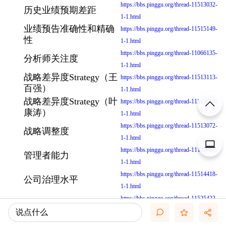
https://bbs.pinggu.org/thread-11513032-
历史业绩预期差距
1-1.html
业绩预告准确性和精确
https://bbs.pinggu.org/thread-11515149-
性
1-1.html
https://bbs.pinggu.org/thread-11066135-
分析师关注度
1-1.html
战略差异度Strategy（王
https://bbs.pinggu.org/thread-11513113-
百强）
1-1.html
战略差异度Strategy（叶
https://bbs.pinggu.org/thread-11513068-
康涛）
1-1.html
https://bbs.pinggu.org/thread-11513072-
战略调整度
1-1.html
https://bbs.pinggu.org/thread-11139868-
管理者能力
1-1.html
https://bbs.pinggu.org/thread-11514418-
公司治理水平
1-1.html
https://bbs.pinggu.org/thread-11525422-
治理效率/治理水平
1-1.html
说点什么
https://bbs.pinggu.org/thread-11514432-