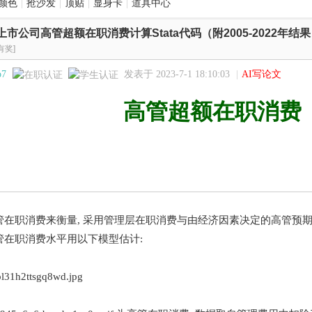
颜色
|
抢沙发
|
顶贴
|
显身卡
|
道具中心
上市公司高管超额在职消费计算Stata代码（附2005-2022年
有奖]
o7
发表于 2023-7-1 18:10:03
|
AI写论文
高管超额在职消费
管在职消费来衡量, 采用管理层在职消费与由经济因素决定的高管预
管在职消费水平用以下模型估计: