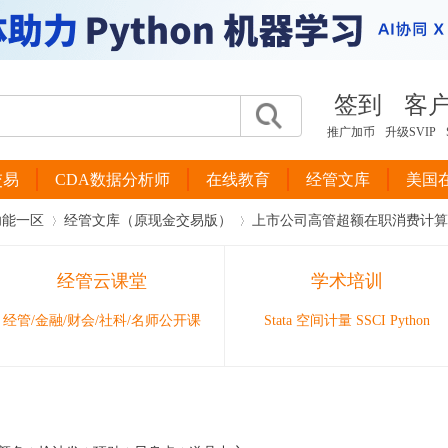
签到
客
推广加币
升级SVIP
交易
CDA数据分析师
在线教育
经管文库
美国
功能一区
经管文库（原现金交易版）
上市公司高管超额在职消费计算Stata
经管云课堂
学术培训
›
›
经管/金融/财会/社科/名师公开课
Stata 空间计量 SSCI Python