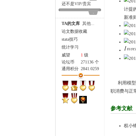
家
还不是
VIP
/
贵宾
计提
-
新准
TA的文库
其他...
论文数据收藏
stata技巧
统计学习
威望
1
级
论坛币
271136 个
通用积分
2841.0259
学术水平
3642 点
热心指数
3547 点
利用模型
信用等级
3377 点
职消费与正常
经验
485562 点
帖子
19337
参考文献
精华
1
在线时间
65535 小时
注册时间
2009-11-23
权小锋
最后登录
2026-8-7