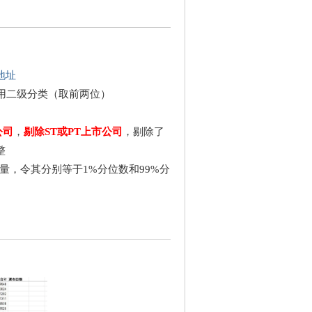
地址
业用二级分类（取前两位）
公司
，
剔除ST或PT上市公司
，剔除了
整
变量，令其分别等于1%分位数和99%分