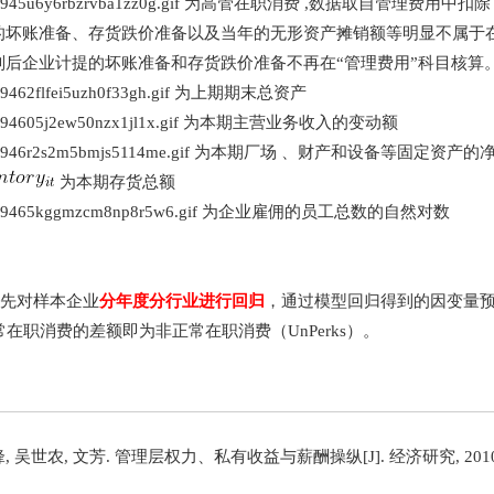
为高管在职消费 ,数据取自管理费用中扣除
的坏账准备、存货跌价准备以及当年的无形资产摊销额等明显不属于在
则后企业计提的坏账准备和存货跌价准备不再在“管理费用”科目核算
为上期期末总资产
为本期主营业务收入的变动额
为本期厂场 、财产和设备等固定资产的
为本期存货总额
为企业雇佣的员工总数的自然对数
先对样本企业
分年度分行业进行回归
，通过模型回归得到的因变量
在职消费的差额即为非正常在职消费（UnPerks）。
, 吴世农, 文芳. 管理层权力、私有收益与薪酬操纵[J]. 经济研究, 2010(11