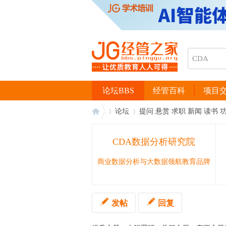
论坛BBS
经管百科
项目
论坛
提问 悬赏 求职 新闻 读书 
CDA数据分析研究院
经
›
›
商业数据分析与大数据领航教育品牌
发帖
回复