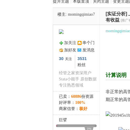
提升主题
|
本版置顶
|
关闭主题
|
变更主题
[实证分析]
楼主:
momingqimiao7
管
有收益
[推广
momingqimia
加关注
串个门
加好友
发消息
30
3531
关注
粉丝
经管之家资深用户
计算说明
之
Stata小能手 原创数据
专注熟悉领域
非正常的高
已卖：
60886
份资源
期正常的高
好评率：
100%
商家信誉：
极好
巨擘
0%