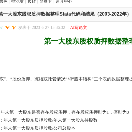
颜色
|
抢沙发
|
顶贴
|
显身卡
|
道具中心
第一大股东股权质押数据整理Stata代码和结果（2003-2022年）
o7
发表于 2023-6-27 15:36:32
|
AI写论文
第一大股东股权质押
数
据整
控股股东股权质押
东”、“股份质押、冻结或托管情况”和“股本结构”三个表的数据整理提供
M：年末第一大股东是否存在股权质押，存在股权质押则为1，否则为0
TE1：年末第一大股东质押股数/年末第一大股东持股数
TE2：年末第一大股东质押股数/公司总股本