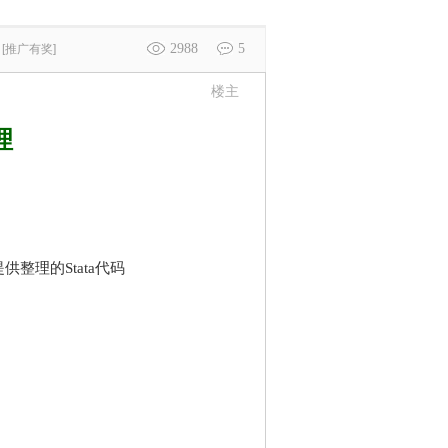
2988
5
[推广有奖]
楼主
理
整理的Stata
代码