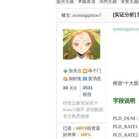
提升主题
|
本版置顶
|
关闭主题
|
变更主题
[实证分析]
楼主:
momingqimiao7
管
momingqimia
加关注
串个门
加好友
发消息
之
根据“十大股
30
3531
关注
粉丝
字段说明
经管之家资深用户
Stata小能手 原创数据
专注熟悉领域
PLD_DU
PLD_RA
已卖：
60876
份资源
好评率：
100%
PLD_RA