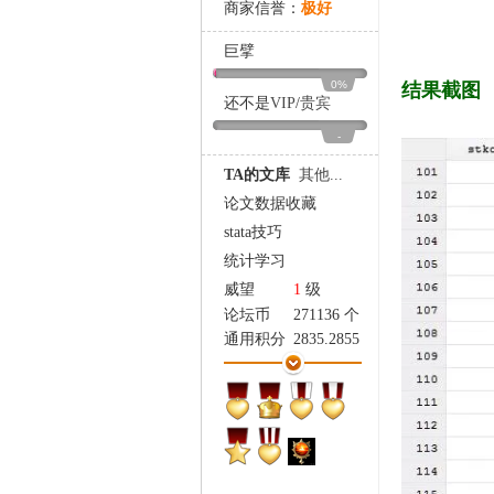
商家信誉：
极好
家
巨擘
0%
结果截图
还不是
VIP
/
贵宾
-
TA的文库
其他...
论文数据收藏
stata技巧
统计学习
威望
1
级
论坛币
271136 个
通用积分
2835.2855
学术水平
3642 点
热心指数
3547 点
信用等级
3377 点
经验
485536 点
帖子
19333
精华
1