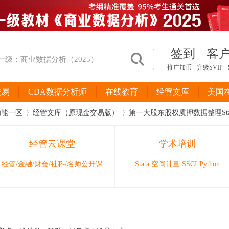
签到
客
推广加币
升级SVIP
交易
CDA数据分析师
在线教育
经管文库
美国
功能一区
经管文库（原现金交易版）
第一大股东股权质押数据整理Stata代
经管云课堂
学术培训
›
›
经管/金融/财会/社科/名师公开课
Stata 空间计量 SSCI Python