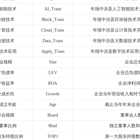
智能技术
AI_Trans
年报中涉及人工智能技术
块链技术
Block_Trans
年报中涉及区块链技术关
计算技术
Cloud_Trans
年报中涉及云计算技术关
数据技术
Data_Trans
年报中涉及大数据技术关
技术应用
Apply_Trans
年报中涉及数字技术应用
业规模
Size
企业总
产负债率
LEV
企业总负债
产收益率
ROA
企业净利润
业成长性
Growth
企业当年营业收入相对
成立年龄
Age
截止当年年末企业
事会规模
Board
董事会人
董事比例
Bind
独立董事人数和
股东持股比例
TOP1
第一大股东持股数