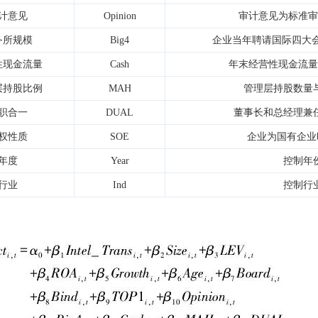
计意见
Opinion
审计意见为标准审
务所规模
Big4
企业当年聘请国际四大会
性现金流量
Cash
年末经营性现金流量
层持股比例
MAH
管理层持股数量
职合一
DUAL
董事长和总经理兼任
权性质
SOE
企业为国有企业
年度
Year
控制年
行业
Ind
控制行