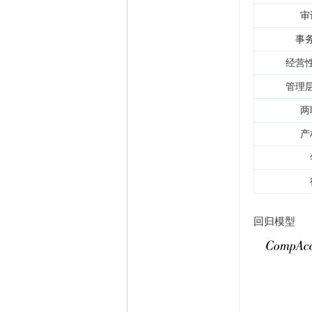
审
事
经营
管理
两
产
回归模型