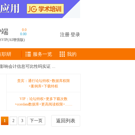
户端
0.0
0.00
注册
|
登录
SVIP(AI增强版)
在职研
服务一览
我的
响会计信息可比性吗实证 ...
贵宾：通行论坛特权+数据库权限
+案例库+下载特权
VIP：论坛特权+更多下载次数
+ccerdata数据库+更高阅读权限+……
返回列表
1
2
3
下一页