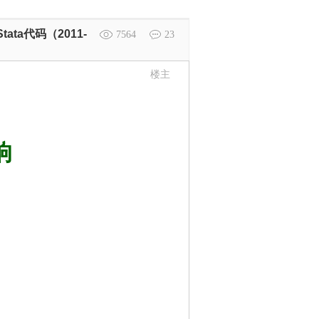
a代码（2011-
7564
23
楼主
响