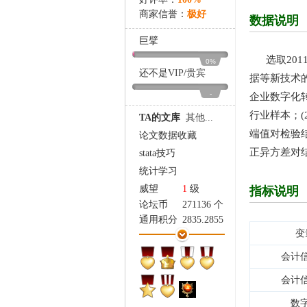
家
商家信誉：
极好
数据说明
巨擘
选取2011
0%
还不是
VIP
/
贵宾
据等新技术
-
企业数字化转
行业样本；(
TA的文库
其他...
端值对检验结
论文数据收藏
正异方差对
stata技巧
统计学习
威望
1
级
指标说明
论坛币
271136 个
通用积分
2835.2855
变
学术水平
3642 点
热心指数
3547 点
会计
信用等级
3377 点
会计
经验
485552 点
帖子
19336
数