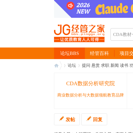
论坛BBS
经管百科
项目
论坛
提问 悬赏 求职 新闻 读书 
CDA数据分析研究院
经
›
›
商业数据分析与大数据领航教育品牌
发帖
回复