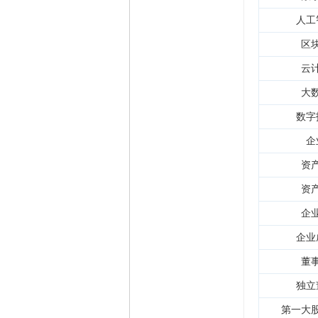
精华
1
人工
在线时间
65535 小时
注册时间
2009-11-23
区
最后登录
2026-8-7
云
大
数字
企
资
资
企
企业
董
独立
第一大