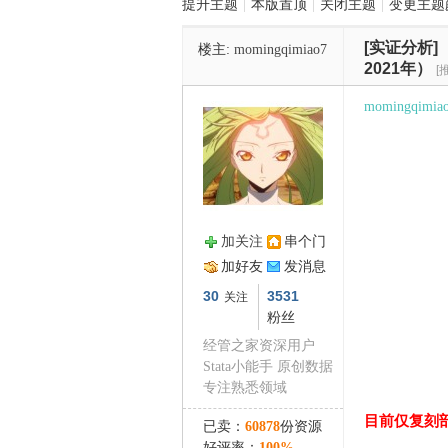
提升主题
|
本版置顶
|
关闭主题
|
变更主题
[实证分析]
楼主:
momingqimiao7
管
2021年）
[
momingqimia
加关注
串个门
之
加好友
发消息
30
3531
关注
粉丝
经管之家资深用户
Stata小能手 原创数据
专注熟悉领域
目前仅复刻
已卖：
60878
份资源
好评率：
100%