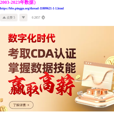
2003-2023年数据）
https://bbs.pinggu.org/thread-11809621-1-1.html
点赞 5
0.2857