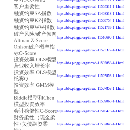
客户重要性
https://bbs.pinggu.org/thread-11505511-1-1.html
融资约束SA指数
https://bbs.pinggu.org/thread-11498518-1-1.html
融资约束KZ指数
https://bbs.pinggu.org/thread-11509754-1-1.html
融资约束WW指数
https://bbs.pinggu.org/thread-11521739-1-1.html
破产风险/破产倾向
https://bbs.pinggu.org/thread-11516690-1-1.html
Altman Z-Score
Ohlson破产概率指
https://bbs.pinggu.org/thread-11523377-1-1.html
标O-Score
投资效率 OLS模型
https://bbs.pinggu.org/thread-11507858-1-1.html
营业收入增长率
投资效率 OLS模型
https://bbs.pinggu.org/thread-11507858-1-1.html
托宾Q
投资效率 GMM模
https://bbs.pinggu.org/thread-11507858-1-1.html
型
Biddle模型和Chen
https://bbs.pinggu.org/thread-11509063-1-1.html
模型投资效率
会计稳健性C-Score
https://bbs.pinggu.org/thread-11510473-1-1.html
财务柔性（现金柔
性+负债融资柔
https://bbs.pinggu.org/thread-11532846-1-1.html