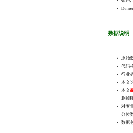
张路,
精华
1
Demerj
在线时间
65535 小时
注册时间
2009-11-23
最后登录
2026-8-9
数据说明
原始数
代码格
行业
本文
本文
删掉
对变
分位
数据包