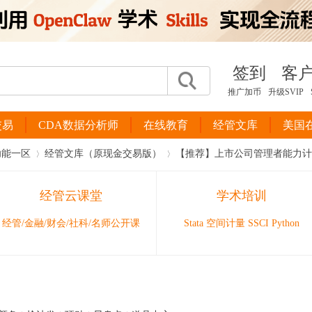
签到
客
推广加币
升级SVIP
交易
CDA数据分析师
在线教育
经管文库
美国
功能一区
经管文库（原现金交易版）
【推荐】上市公司管理者能力计算Stat
经管云课堂
学术培训
›
›
经管/金融/财会/社科/名师公开课
Stata 空间计量 SSCI Python