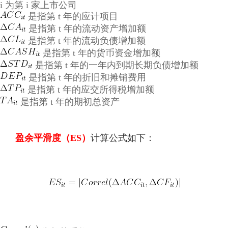
i 为第 i 家上市公司
是指第
t
年的应计项目
是指第
t
年的流动资产增加额
是指第
t
年的流动负债增加额
是指第
t
年的货币资金增加额
是指第
t
年的
一年内到期长期负债增加额
是指第
t
年的
折旧和摊销费用
是指第
t
年的
应交所得税增加额
是指第
t
年的
期初总资产
盈余平滑度（ES）
计算公式如下：