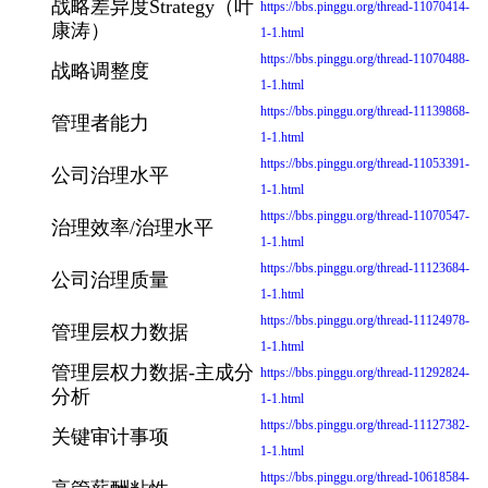
战略差异度Strategy（叶
https://bbs.pinggu.org/thread-11070414-
康涛）
1-1.html
https://bbs.pinggu.org/thread-11070488-
战略调整度
1-1.html
https://bbs.pinggu.org/thread-11139868-
管理者能力
1-1.html
https://bbs.pinggu.org/thread-11053391-
公司治理水平
1-1.html
https://bbs.pinggu.org/thread-11070547-
治理效率/治理水平
1-1.html
https://bbs.pinggu.org/thread-11123684-
公司治理质量
1-1.html
https://bbs.pinggu.org/thread-11124978-
管理层权力数据
1-1.html
管理层权力数据-主成分
https://bbs.pinggu.org/thread-11292824-
分析
1-1.html
https://bbs.pinggu.org/thread-11127382-
关键审计事项
1-1.html
https://bbs.pinggu.org/thread-10618584-