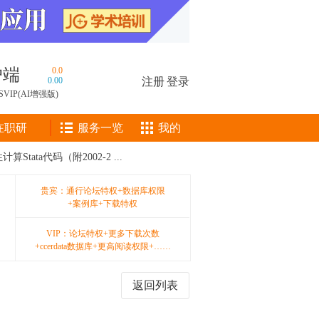
户端
0.0
0.00
注册
|
登录
SVIP(AI增强版)
在职研
服务一览
我的
tata代码（附2002-2 ...
贵宾：通行论坛特权+数据库权限
+案例库+下载特权
VIP：论坛特权+更多下载次数
+ccerdata数据库+更高阅读权限+……
返回列表