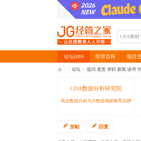
论坛BBS
经管百科
项目
论坛
提问 悬赏 求职 新闻 读书 
CDA数据分析研究院
经
›
›
商业数据分析与大数据领航教育品牌
发帖
回复