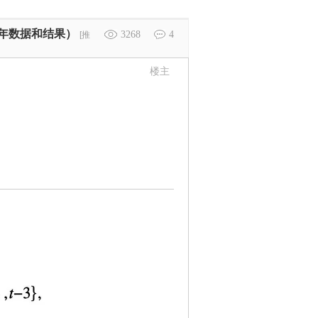
22年数据和结果）
3268
4
[推
楼主