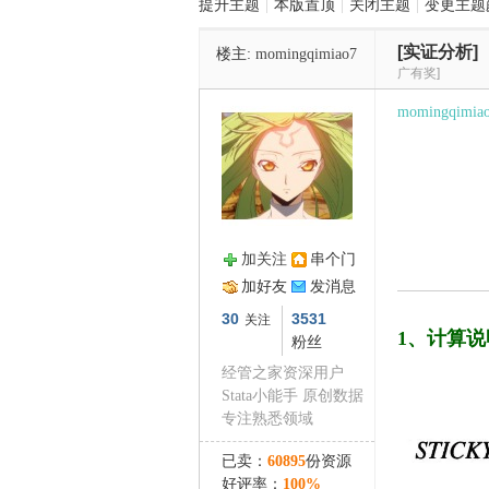
提升主题
|
本版置顶
|
关闭主题
|
变更主题
[实证分析]
楼主:
momingqimiao7
管
广有奖]
momingqimia
加关注
串个门
之
加好友
发消息
30
3531
关注
1、计算说
粉丝
经管之家资深用户
Stata小能手 原创数据
专注熟悉领域
已卖：
60895
份资源
好评率：
100%