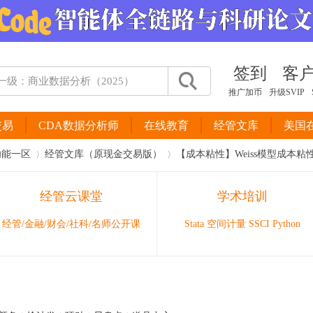
签到
客
推广加币
升级SVIP
交易
CDA数据分析师
在线教育
经管文库
美国
功能一区
经管文库（原现金交易版）
【成本粘性】Weiss模型成本粘性计算S
经管云课堂
学术培训
›
›
经管/金融/财会/社科/名师公开课
Stata 空间计量 SSCI Python