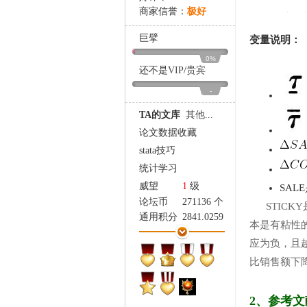
家
商家信誉：
极好
巨擘
变量说明：
0%
还不是
VIP
/
贵宾
-
TA的文库
其他...
论文数据收藏
stata技巧
统计学习
威望
1
级
SAL
论坛币
271136 个
STICK
通用积分
2841.0259
本是有粘性
学术水平
3642 点
应为负，且
热心指数
3547 点
比销售额下
信用等级
3377 点
经验
485648 点
帖子
19354
2、参考文