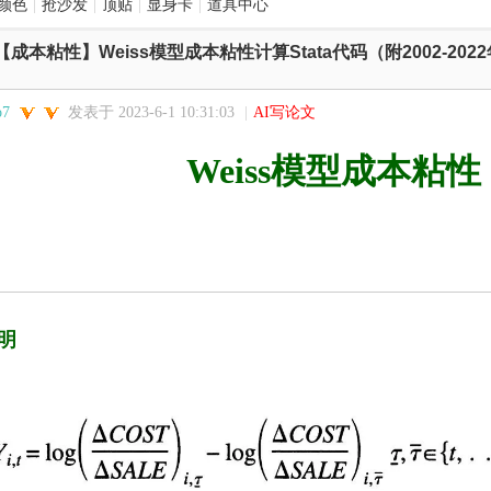
颜色
|
抢沙发
|
顶贴
|
显身卡
|
道具中心
【成本粘性】Weiss模型成本粘性计算Stata代码（附2002-20
o7
发表于 2023-6-1 10:31:03
|
AI写论文
Weiss模型成本粘性
明