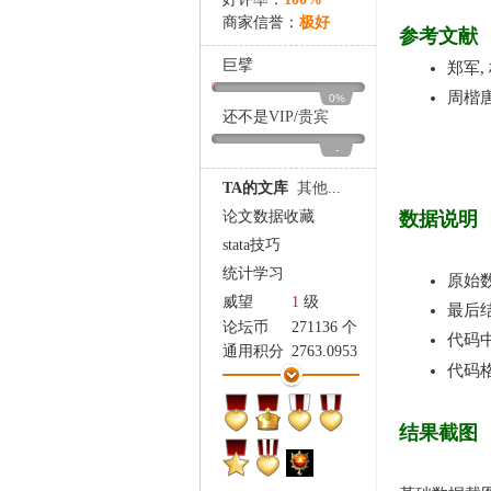
家
商家信誉：
极好
参考文献
巨擘
郑军, 
周楷唐,
0%
还不是
VIP
/
贵宾
-
TA的文库
其他...
论文数据收藏
数据说明
stata技巧
统计学习
原始数
威望
1
级
最后结
论坛币
271136 个
代码
通用积分
2763.0953
代码格
学术水平
3642 点
热心指数
3547 点
信用等级
3377 点
结果截图
经验
485536 点
帖子
19333