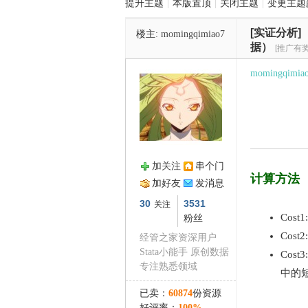
提升主题
|
本版置顶
|
关闭主题
|
变更主题
[实证分析]
楼主:
momingqimiao7
管
据）
[推广有奖
momingqimia
加关注
串个门
之
计算方法
加好友
发消息
30
3531
关注
Cos
粉丝
Co
经管之家资深用户
Stata小能手 原创数据
Co
专注熟悉领域
中的
已卖：
60874
份资源
好评率：
100%