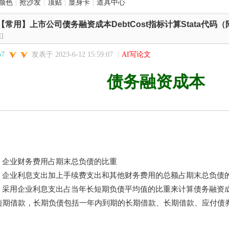
颜色
|
抢沙发
|
顶贴
|
显身卡
|
道具中心
【常用】上市公司债务融资成本DebtCost指标计算Stata代码（附2
]
o7
发表于 2023-6-12 15:59:07
|
AI写论文
债务融资成本
t1: 企业财务费用占期末总负债的比重
st2: 企业利息支出加上手续费支出和其他财务费用的总额占期末总负债
st3: 采用企业利息支出占当年长短期负债平均值的比重来计算债务融
短期借款，长期负债包括一年内到期的长期借款、长期借款、应付债