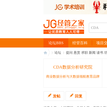
论坛BBS
经管百科
项目
论坛
提问 悬赏 求职 新闻 读书 
CDA数据分析研究院
经
›
›
商业数据分析与大数据领航教育品牌
发帖
回复