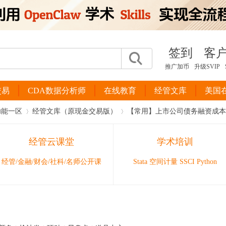
签到
客
推广加币
升级SVIP
交易
CDA数据分析师
在线教育
经管文库
美国
功能一区
经管文库（原现金交易版）
【常用】上市公司债务融资成本DebtC
经管云课堂
学术培训
›
›
经管/金融/财会/社科/名师公开课
Stata 空间计量 SSCI Python