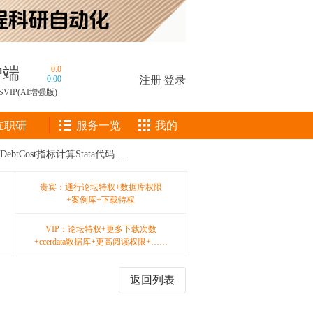
户端
0.0
0.00
注册
|
登录
SVIP(AI增强版)
在职研
服务一览
我的
ost指标计算Stata代码 ...
贵宾：通行论坛特权+数据库权限
+案例库+下载特权
VIP：论坛特权+更多下载次数
+ccerdata数据库+更高阅读权限+……
返回列表