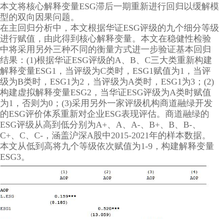
本文将核心解释变量
ESG
滞后一期重新进行回归以缓解模
型的双向因果问题。
在主回归分析中，本文根据华证
ESG
评级的九个细分等级
进行赋值，由此得到核心解释变量。本文在稳健性检验
中将采用另外三种不同的衡量方式进一步验证基本回归
结果：
(1)
根据华证
ESG
评级的
A
、
B
、
C
三大类重新构建
解释变量
ESG1
，当评级为
C
类时，
ESG1
赋值为
1
，当评
级为
B
类时，
ESG1
为
2
，当评级为
A
类时，
ESG1
为
3
；
(2)
构建虚拟解释变量
ESG2
，当华证
ESG
评级为
A
类时赋值
为
1
，否则为
0
；
(3)
采用另外一家评级机构商道融绿开发
的
ESG
评价体系重新对企业
ESG
表现评估。商道融绿的
ESG
评级从高到低分别为
A+
、
A
、
A-
、
B+
、
B
、
B-
、
C+
、
C
、
C-
，涵盖沪深
A
股中
2015-2021
年的样本数据。
本文从低到高将九个等级依次赋值为
1-9
，构建解释变量
ESG3
。