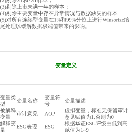
(2)剔除ST和*ST样本；
(3)剔除上市未满一年的样本；
(4)剔除主要变量中存在异常情况与数据缺失的样本
(5)对所有连续型变量在1%和99%分位上进行Winsorize缩
尾处理以缓解数据极端值带来的影响。
变量定义
变量类
变量符
变量名称
变量描述
型
号
被解释
虚拟变量，标准无保留审计
审计意见
AOP
变量
意见赋值为1,否则为0
解释变
根据华证ESG评级由低到高
ESG表现
ESG
量
赋值为1~9