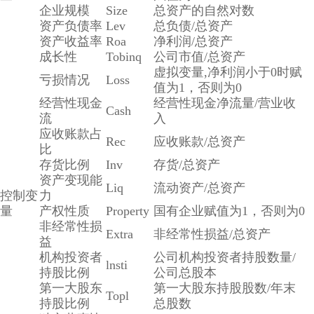
企业规模
Size
总资产的自然对数
资产负债率
Lev
总负债/总资产
资产收益率
Roa
净利润/总资产
成长性
Tobinq
公司市值/总资产
虚拟变量,净利润小于0时赋
亏损情况
Loss
值为1，否则为0
经营性现金
经营性现金净流量/营业收
Cash
流
入
应收账款占
Rec
应收账款/总资产
比
存货比例
Inv
存货/总资产
资产变现能
Liq
流动资产/总资产
控制变
力
量
产权性质
Property
国有企业赋值为1，否则为0
非经常性损
Extra
非经常性损益/总资产
益
机构投资者
公司机构投资者持股数量/
lnsti
持股比例
公司总股本
第一大股东
第一大股东持股股数/年末
Topl
持股比例
总股数